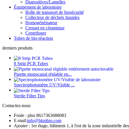
Diapositives/Lamelles
Équipement de laboratoire
Boîte de transport de biosécurité
Collecteur de déchets liquides
Homogénéisateur
Creuset en céramique
Centrifuger
Tubes de bio-réaction
derniers produits
8 Strip PCR Tubes
Pipette monocanal réglable en...
Spectrophotomètre UV/Visible ...
Sterile Filter Tips
Contactez-nous
Foule : plus 8617363688083
E-mail:
info@bkmbio.com
Ajouter : 1er étage, bâtiment 1, à l'est de la zone industrie