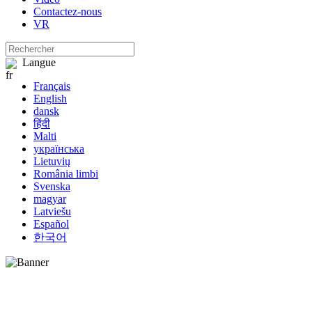
Contactez-nous
VR
Langue
Français
English
dansk
हिंदी
Malti
українська
Lietuvių
România limbi
Svenska
magyar
Latviešu
Español
한국어