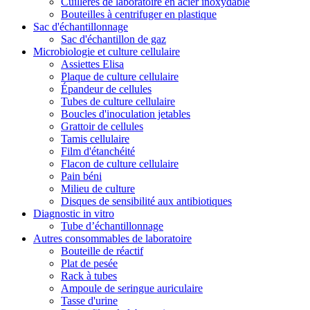
Cuillères de laboratoire en acier inoxydable
Bouteilles à centrifuger en plastique
Sac d'échantillonnage
Sac d'échantillon de gaz
Microbiologie et culture cellulaire
Assiettes Elisa
Plaque de culture cellulaire
Épandeur de cellules
Tubes de culture cellulaire
Boucles d'inoculation jetables
Grattoir de cellules
Tamis cellulaire
Film d'étanchéité
Flacon de culture cellulaire
Pain béni
Milieu de culture
Disques de sensibilité aux antibiotiques
Diagnostic in vitro
Tube d’échantillonnage
Autres consommables de laboratoire
Bouteille de réactif
Plat de pesée
Rack à tubes
Ampoule de seringue auriculaire
Tasse d'urine