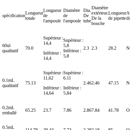
Diamètre
Longueur
Diamètre
Dia.
Longueur
extérieur.
Longueur
A
spécification
de
de
De
totale
De la
de pipette
d
l'ampoule
l'ampoule
tube
bouche
Supérieur :
Supérieur :
14,4
60ul
5,8
70.0
2.3
2.3
28.2
N
qualitatif
Inférieur :
Inférieur :
5,8
14,4
Supérieur :
Supérieur :
11,62
6.11
0.1mL
75.13
2.46
2.46
47.15
N
qualitatif
Inférieur :
Inférieur :
14,64
5,84
0.2mL
65.25
23.7
7.86
2.86
7.84
41.78
O
emballé
0.5mL
114.78
29.43
7.73
3.28
2.18
85
O