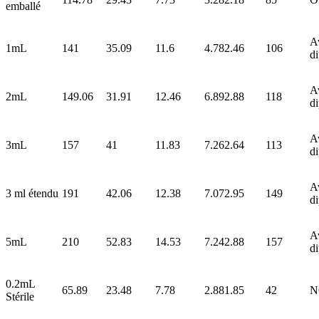
emballé
A
1mL
141
35.09
11.6
4.78
2.46
106
d
A
2mL
149.06
31.91
12.46
6.89
2.88
118
d
A
3mL
157
41
11.83
7.26
2.64
113
d
A
3 ml étendu
191
42.06
12.38
7.07
2.95
149
d
A
5mL
210
52.83
14.53
7.24
2.88
157
d
0.2mL
65.89
23.48
7.78
2.88
1.85
42
N
Stérile