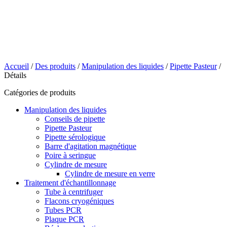
Accueil
/
Des produits
/
Manipulation des liquides
/
Pipette Pasteur
/
Détails
Catégories de produits
Manipulation des liquides
Conseils de pipette
Pipette Pasteur
Pipette sérologique
Barre d'agitation magnétique
Poire à seringue
Cylindre de mesure
Cylindre de mesure en verre
Traitement d'échantillonnage
Tube à centrifuger
Flacons cryogéniques
Tubes PCR
Plaque PCR