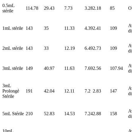
0.5mL
114.78
29.43
7.73
3.28
2.18
85
O
stérile
A
1mL stérile
143
35
11.33
4.39
2.41
109
d
A
2mL stérile
143
33
12.19
6.49
2.73
109
d
A
3mL stérile
149
40.97
11.63
7.69
2.56
107.94
d
3mL
A
Prolongé
191
42.04
12.11
7.2
2.83
147
d
Stérile
A
5mL Stérile
210
52.83
14.53
7.24
2.88
158
d
10mL
A