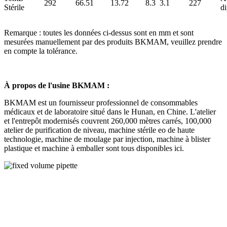
292
66.51
13.72
8.3
3.1
227
Stérile
d
Remarque : toutes les données ci-dessus sont en mm et sont
mesurées manuellement par des produits BKMAM, veuillez prendre
en compte la tolérance.
À propos de l'usine BKMAM :
BKMAM est un fournisseur professionnel de consommables
médicaux et de laboratoire situé dans le Hunan, en Chine. L'atelier
et l'entrepôt modernisés couvrent 260,000 mètres carrés, 100,000
atelier de purification de niveau, machine stérile eo de haute
technologie, machine de moulage par injection, machine à blister
plastique et machine à emballer sont tous disponibles ici.