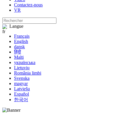
Contactez-nous
VR
Langue
Français
English
dansk
हिंदी
Malti
українська
Lietuvių
România limbi
Svenska
magyar
Latviešu
Español
한국어