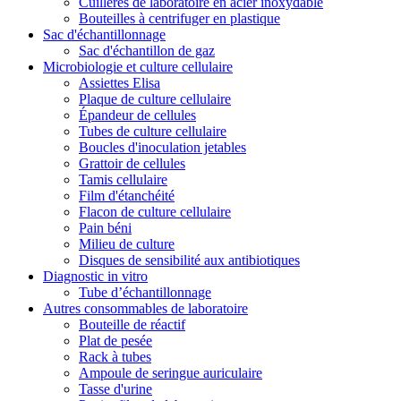
Cuillères de laboratoire en acier inoxydable
Bouteilles à centrifuger en plastique
Sac d'échantillonnage
Sac d'échantillon de gaz
Microbiologie et culture cellulaire
Assiettes Elisa
Plaque de culture cellulaire
Épandeur de cellules
Tubes de culture cellulaire
Boucles d'inoculation jetables
Grattoir de cellules
Tamis cellulaire
Film d'étanchéité
Flacon de culture cellulaire
Pain béni
Milieu de culture
Disques de sensibilité aux antibiotiques
Diagnostic in vitro
Tube d’échantillonnage
Autres consommables de laboratoire
Bouteille de réactif
Plat de pesée
Rack à tubes
Ampoule de seringue auriculaire
Tasse d'urine