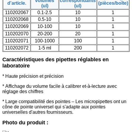
volumes
correspondants
d'article.
(pièces/boîte)
(ul)
(ul)
110202067
0.1-2.5
10
1
110202068
0.5-10
10
1
110202069
10-100
10
1
110202070
20-200
20
1
110202071
100-1000
100
1
110202072
1-5 ml
200
1
Caractéristiques des pipettes réglables en
laboratoire
* Haute précision et précision
* Affichage du volume facile à calibrer et-à-lecture avec
réglage des chiffres
* Large compatibilité des pointes – Les micropipettes ont un
cône de pointe universel qui s'adapte aux pointes
universelles d'autres fournisseurs.
Photo du produit :