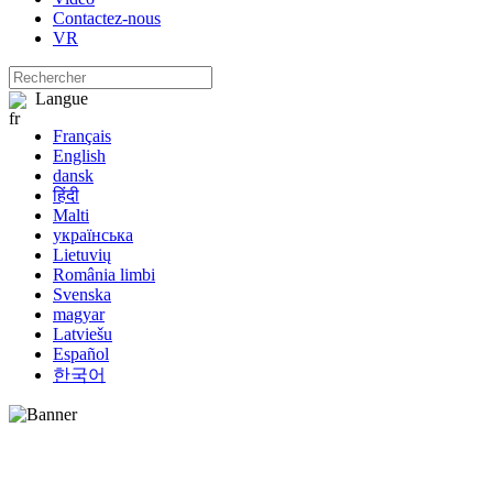
Contactez-nous
VR
Langue
Français
English
dansk
हिंदी
Malti
українська
Lietuvių
România limbi
Svenska
magyar
Latviešu
Español
한국어